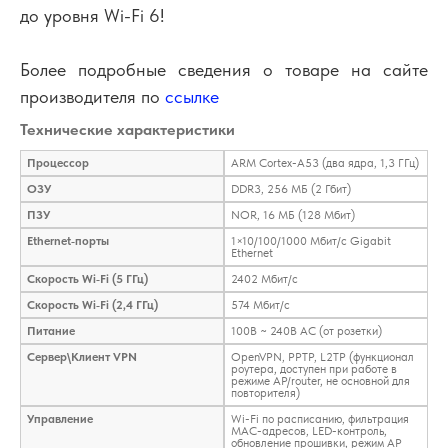
до уровня Wi-Fi 6!
Более подробные сведения о товаре на сайте
производителя по
ссылке
Технические характеристики
Процессор
ARM Cortex-A53 (два ядра‚ 1‚3 ГГц)
ОЗУ
DDR3‚ 256 МБ (2 Гбит)
ПЗУ
NOR‚ 16 МБ (128 Мбит)
Ethernet‑порты
1×10/100/1000 Мбит/с Gigabit
Ethernet
Скорость Wi‑Fi (5 ГГц)
2402 Мбит/с
Скорость Wi‑Fi (2,4 ГГц)
574 Мбит/с
Питание
100В ~ 240В AC (от розетки)
Сервер\Клиент VPN
OpenVPN‚ PPTP‚ L2TP (функционал
роутера, доступен при работе в
режиме AP/router, не основной для
повторителя)
Управление
Wi-Fi по расписанию‚ фильтрация
MAC-адресов‚ LED-контроль,
обновление прошивки, режим AP