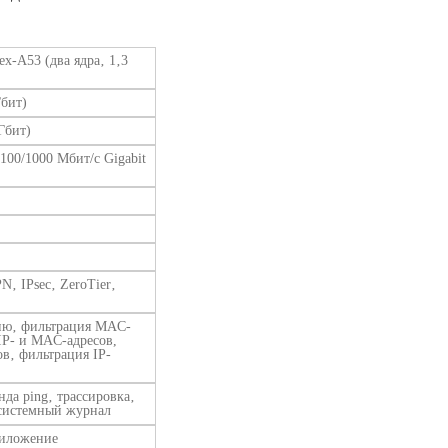
x-A53 (два ядра‚ 1‚3
бит)
Гбит)
/100/1000 Мбит/с Gigabit
‚ IPsec‚ ZeroTier‚
нию‚ фильтрация MAC-
IP- и MAC-адресов,
в‚ фильтрация IP-
да ping‚ трассировка‚
 системный журнал
риложение