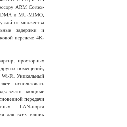
цессору ARM Cortex-
 OFDMA и MU-MIMO,
узкой от множества
льные задержки и
ковой передаче 4K-
артир, просторных
 других помещений,
ь Wi-Fi. Уникальный
яет использовать
подключать мощные
мгновенной передачи
тных LAN-порта
ия для всех ваших