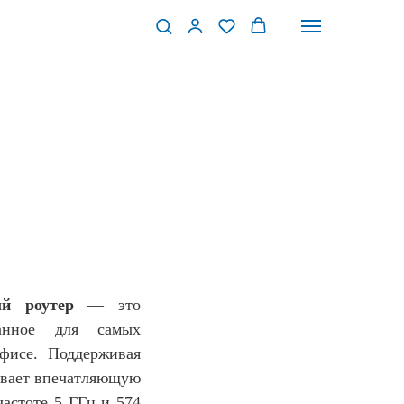
й роутер
— это
отанное для самых
фисе. Поддерживая
чивает впечатляющую
частоте 5 ГГц и 574