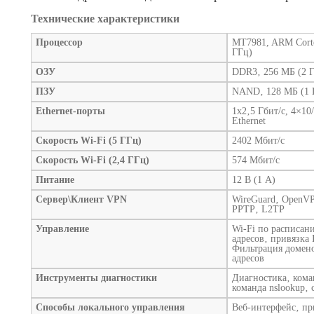
Технические характеристики
Процессор
MT7981, ARM Corte
ГГц)
ОЗУ
DDR3‚ 256 МБ (2 Г
ПЗУ
NAND‚ 128 МБ (1 
Ethernet‑порты
1x2‚5 Гбит/с, 4×10
Ethernet
Скорость Wi‑Fi (5 ГГц)
2402 Мбит/с
Скорость Wi‑Fi (2,4 ГГц)
574 Мбит/с
Питание
12 В (1 А)
Сервер\Клиент VPN
WireGuard‚ OpenVPN
PPTP‚ L2TP
Управление
Wi-Fi по расписа
адресов‚ привязка 
Фильтрация домено
адресов
Инструменты диагностики
Диагностика‚ коман
команда nslookup‚
Способы локального управления
Веб-интерфейс‚ п