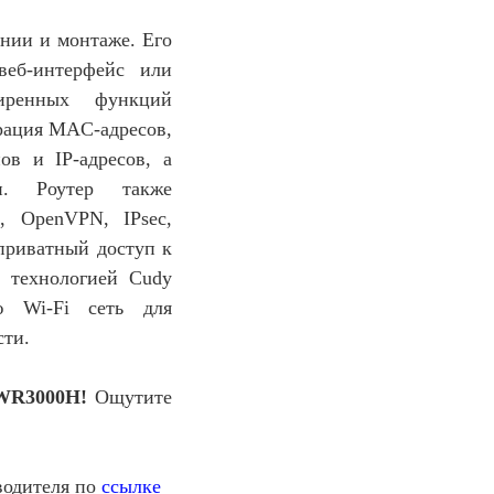
нии и монтаже. Его
веб-интерфейс или
иренных функций
рация MAC-адресов,
ов и IP-адресов, а
и. Роутер также
, OpenVPN, IPsec,
 приватный доступ к
 технологией Cudy
ю Wi-Fi сеть для
сти.
WR3000H!
Ощутите
водителя по
ссылке