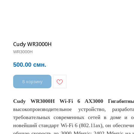
Cudy WR3000H
WR3000H
500.00
смн.
В корзину
Cudy WR3000H Wi-Fi 6 AX3000 Гигабитны
высокопроизводительное устройство, разраб
требовательных современных сетей в доме и о
новейший стандарт Wi-Fi 6 (802.11ax), он обеспе
общую скорость до 3000 Мбит/с: 2402 Мбит/с на 