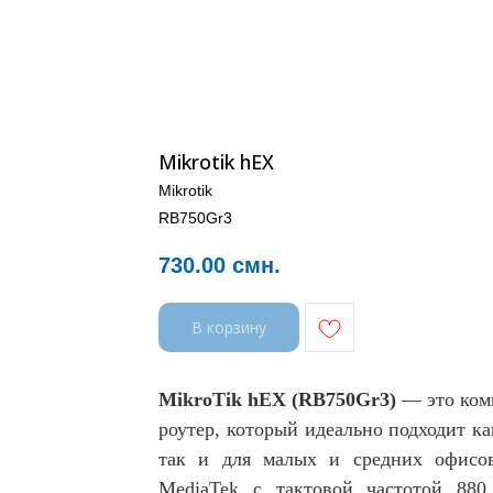
Mikrotik hEX
Mikrotik
RB750Gr3
730.00
смн.
В корзину
MikroTik hEX (RB750Gr3)
— это комп
роутер, который идеально подходит к
так и для малых и средних офисо
MediaTek с тактовой частотой 880