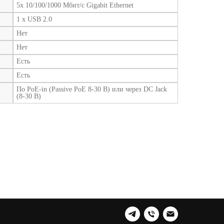
5х 10/100/1000 Мбит/с Gigabit Ethernet
1 x USB 2.0
Нет
Нет
Есть
Есть
По PoE-in (Passive PoE 8-30 В) или через DC Jack
(8-30 В)