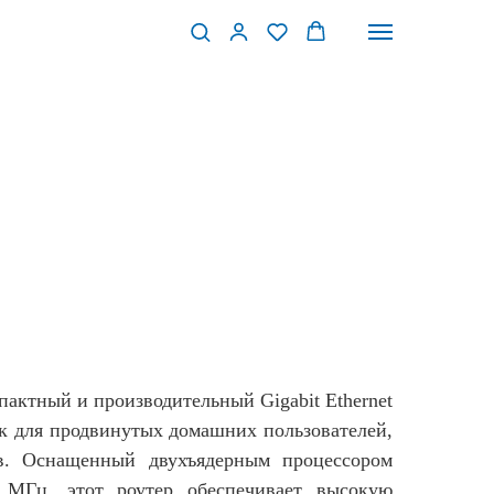
актный и производительный Gigabit Ethernet
ак для продвинутых домашних пользователей,
в. Оснащенный двухъядерным процессором
 МГц, этот роутер обеспечивает высокую