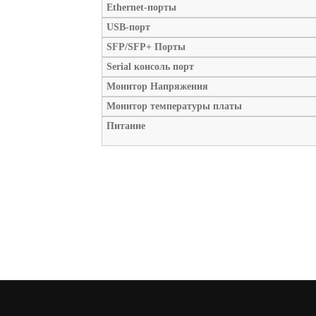
Ethernet-порты
USB-порт
SFP/SFP+ Порты
Serial консоль порт
Монитор Напряжения
Монитор температуры платы
Питание