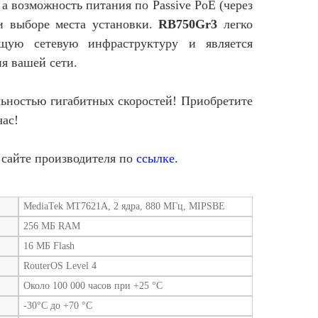
 а возможность питания по Passive PoE (через
и выборе места установки.
RB750Gr3
легко
щую сетевую инфраструктуру и является
я вашей сети.
ьностью гигабитных скоростей! Приобретите
ас!
 сайте производителя по
ссылке
.
MediaTek MT7621A, 2 ядра, 880 МГц, MIPSBE
256 МБ RAM
16 МБ Flash
RouterOS Level 4
Около 100 000 часов при +25 °C
-30°C до +70 °C