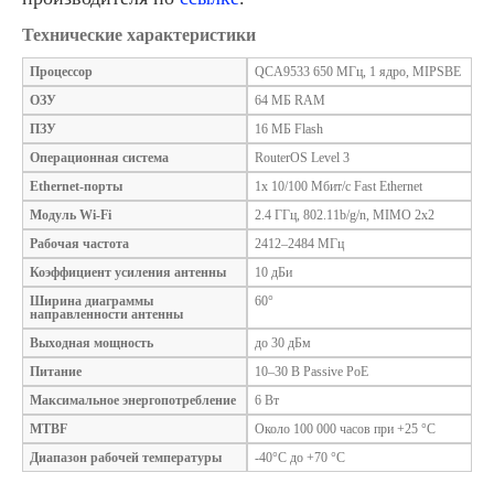
Технические характеристики
Процессор
QCA9533 650 МГц, 1 ядро, MIPSBE
ОЗУ
64 МБ RAM
ПЗУ
16 МБ Flash
Операционная система
RouterOS Level 3
Ethernet-порты
1х 10/100 Мбит/с Fast Ethernet
Модуль Wi-Fi
2.4 ГГц, 802.11b/g/n, MIMO 2x2
Рабочая частота
2412–2484 МГц
Коэффициент усиления антенны
10 дБи
Ширина диаграммы
60°
направленности антенны
Выходная мощность
до 30 дБм
Питание
10–30 В Passive PoE
Максимальное энергопотребление
6 Вт
MTBF
Около 100 000 часов при +25 °C
Диапазон рабочей температуры
-40°C до +70 °C